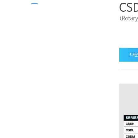
CSD
(Rotary
다운