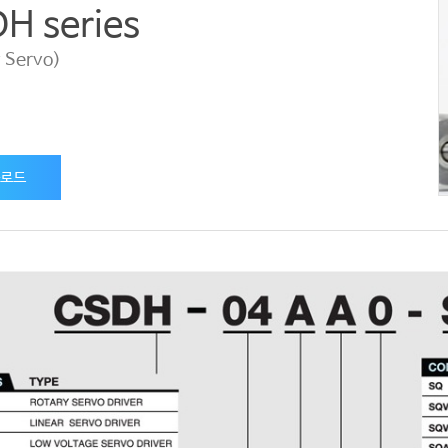
H series
 Servo)
로드